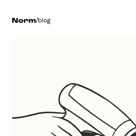
Przejdź
do
/blog
treści