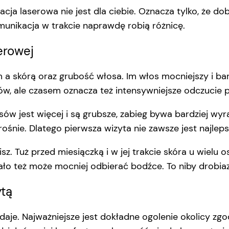
pilacja laserowa nie jest dla ciebie. Oznacza tylko, że
munikacja w trakcie naprawdę robią różnicę.
serowej
a skórą oraz grubość włosa. Im włos mocniejszy i bar
ów, ale czasem oznacza też intensywniejsze odczucie 
osów jest więcej i są grubsze, zabieg bywa bardziej wy
e rośnie. Dlatego pierwsza wizyta nie zawsze jest najl
. Tuż przed miesiączką i w jej trakcie skóra u wielu o
ło też może mocniej odbierać bodźce. To niby drobiazg
ytą
aje. Najważniejsze jest dokładne ogolenie okolicy zgo