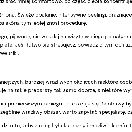
ziałać mniej komfortowo, bo część ciepła koncentruje s
żniona. Świeże opalanie, intensywne peelingi, drażnią
 skóra, tym lepiej znosi procedurę.
go, pij wodę, nie wpadaj na wizytę w biegu po całym dni
pięte. Jeśli łatwo się stresujesz, powiedz o tym od r
we triki.
mniejszych, bardziej wrażliwych okolicach niektóre oso
uje na takie preparaty tak samo dobrze, a niektóre w
a po pierwszym zabiegu, bo okazuje się, że obawy były
czególnie wrażliwy obszar, warto zapytać specjalistę,
zi o to, żeby zabieg był skuteczny i możliwie komfor