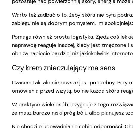
pozostaje nad powierzchnią skóry, energia może d
Warto też zadbać o to, żeby skóra nie była podra
zabiegu nie są dobrym pomysłem. Im spokojniejsza
Pomaga również prosta logistyka. Zjedz coś lekkie
naprawdę reaguje inaczej, kiedy jest zmęczone i s
obniża napięcie bardziej niż jakiekolwiek interneto
Czy krem znieczulający ma sens
Czasem tak, ale nie zawsze jest potrzebny. Przy 
omówienia przed wizytą, bo nie każda skóra reag
W praktyce wiele osób rezygnuje z tego rozwiązani
że masz bardzo niski próg bólu albo planujesz sz
Nie chodzi o udowadnianie sobie odporności. Chod