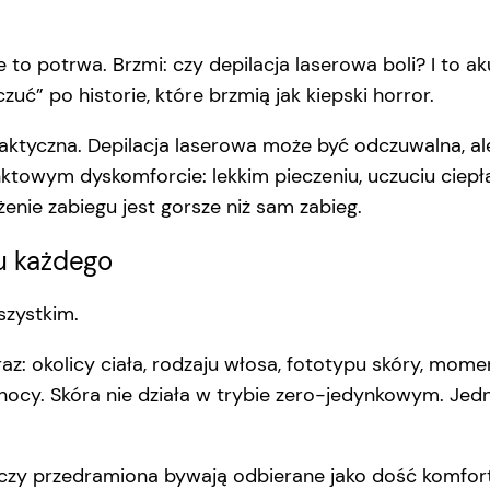
le to potrwa. Brzmi: czy depilacja laserowa boli? I to
 czuć” po historie, które brzmią jak kiepski horror.
aktyczna. Depilacja laserowa może być odczuwalna, ale
towym dyskomforcie: lekkim pieczeniu, uczuciu ciepła
enie zabiegu jest gorsze niż sam zabieg.
 u każdego
szystkim.
araz: okolicy ciała, rodzaju włosa, fototypu skóry, mom
 nocy. Skóra nie działa w trybie zero-jedynkowym. Jed
czy przedramiona bywają odbierane jako dość komforto