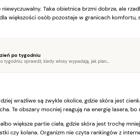
 niewyczuwalny. Taka obietnica brzmi dobrze, ale rzadk
 dla większości osób pozostaje w granicach komfortu,
dzień po tygodniu
po tygodniu: sprawdź, kiedy włosy wypadają, jak plan…
iej wrażliwe są zwykle okolice, gdzie skóra jest cienk
rzucha. Te obszary mocniej reagują na energię lasera, b
albo większe partie ciała, gdzie skóra jest trochę mnie
stki czy kolana. Organizm nie czyta rankingów z intern