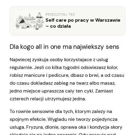
PRZECZYTAJ TEŻ
Self care po pracy w Warszawie
– co działa
Dla kogo all in one ma najwiekszy sens
Najwiecej zyskuja osoby korzystajace z uslug
regularnie. Jesli co kilka tygodni odswiezasz kolor,
robisz manicure i pedicure, dbasz o brwi, a od czasu
do czasu dokladasz zabieg na twarz albo masaz,
jedno miejsce upraszcza caly ten cykl. Zamiast
czterech relacji utrzymujesz jedna.
To rownie sensowne dla tych, ktorym zalezy na
spojnym efekcie. Wygladu nie tworzy pojedyncza
usluga. Fryzura, dlonie, oprawa oka i kondycja skory
skladaja sie na jedno wrazenie. Gdy pracuje nad