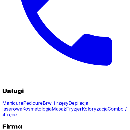
Usługi
Manicure
Pedicure
Brwi i rzęsy
Depilacja
laserowa
Kosmetologia
Masaż
Fryzjer
Koloryzacja
Combo /
4 ręce
Firma