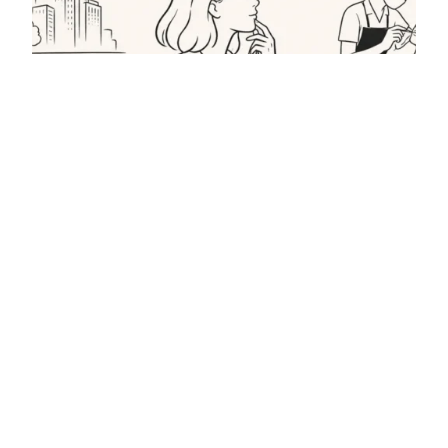
Салон красоты «всё в одном» —
имеет ли смысл?
Салон beauty all in one звучит удобно, но работает
ли это на деле? Разбираем, кому он подходит, как
отличить продуманное место и когда лучше пойти к
узкому специалисту.
5 мая, 2026