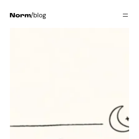
Przejdź
/blog
do
treści