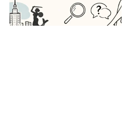
Depilacja laserowa bikini Warszawa –
co wiedzieć