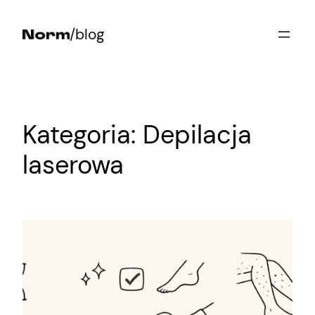
Przejdź
/blog
do
treści
Kategoria:
Depilacja
laserowa