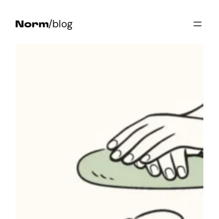
Przejdź
/blog
do
treści