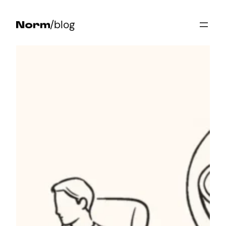
Przejdź
/blog
do
treści